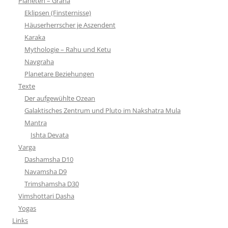
Planeten – Graha
Eklipsen (Finsternisse)
Häuserherrscher je Aszendent
Karaka
Mythologie – Rahu und Ketu
Navgraha
Planetare Beziehungen
Texte
Der aufgewühlte Ozean
Galaktisches Zentrum und Pluto im Nakshatra Mula
Mantra
Ishta Devata
Varga
Dashamsha D10
Navamsha D9
Trimshamsha D30
Vimshottari Dasha
Yogas
Links