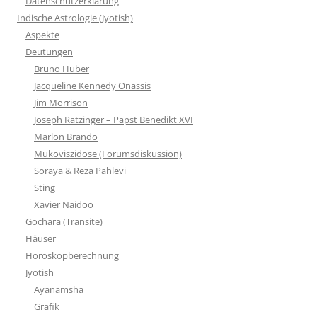
Datenschutzerklärung
Indische Astrologie (Jyotish)
Aspekte
Deutungen
Bruno Huber
Jacqueline Kennedy Onassis
Jim Morrison
Joseph Ratzinger – Papst Benedikt XVI
Marlon Brando
Mukoviszidose (Forumsdiskussion)
Soraya & Reza Pahlevi
Sting
Xavier Naidoo
Gochara (Transite)
Häuser
Horoskopberechnung
Jyotish
Ayanamsha
Grafik