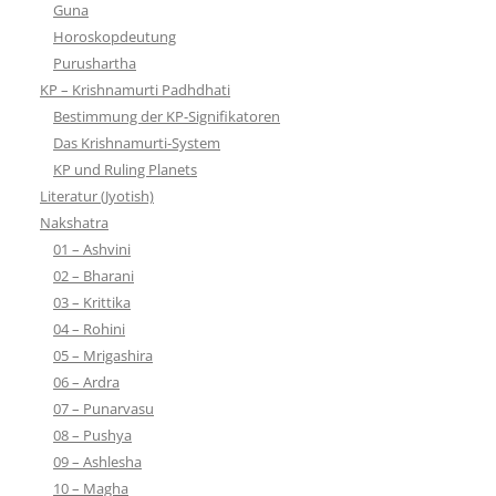
Guna
Horoskopdeutung
Purushartha
KP – Krishnamurti Padhdhati
Bestimmung der KP-Signifikatoren
Das Krishnamurti-System
KP und Ruling Planets
Literatur (Jyotish)
Nakshatra
01 – Ashvini
02 – Bharani
03 – Krittika
04 – Rohini
05 – Mrigashira
06 – Ardra
07 – Punarvasu
08 – Pushya
09 – Ashlesha
10 – Magha