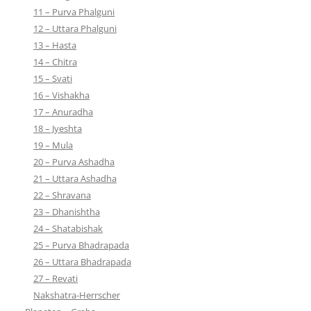
11 – Purva Phalguni
12 – Uttara Phalguni
13 – Hasta
14 – Chitra
15 – Svati
16 – Vishakha
17 – Anuradha
18 – Jyeshta
19 – Mula
20 – Purva Ashadha
21 – Uttara Ashadha
22 – Shravana
23 – Dhanishtha
24 – Shatabishak
25 – Purva Bhadrapada
26 – Uttara Bhadrapada
27 – Revati
Nakshatra-Herrscher