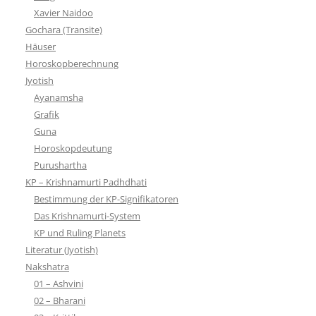
Xavier Naidoo
Gochara (Transite)
Häuser
Horoskopberechnung
Jyotish
Ayanamsha
Grafik
Guna
Horoskopdeutung
Purushartha
KP – Krishnamurti Padhdhati
Bestimmung der KP-Signifikatoren
Das Krishnamurti-System
KP und Ruling Planets
Literatur (Jyotish)
Nakshatra
01 – Ashvini
02 – Bharani