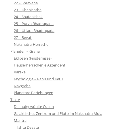
22 – Shravana
23 – Dhanishtha
24 – Shatabishak
25 – Purva Bhadrapada
26 – Uttara Bhadrapada
27 – Revati
Nakshatra-Herrscher
Planeten – Graha
Eklipsen (Finsternisse)
Häuserherrscher je Aszendent
Karaka
Mythologie – Rahu und Ketu
Navgraha
Planetare Beziehungen
Texte
Der aufgewühlte Ozean
Galaktisches Zentrum und Pluto im Nakshatra Mula
Mantra
Ishta Devata