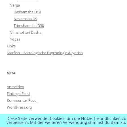
Varga
Dashamsha D10
Navamsha D9
Trimshamsha D30
Vimshottari Dasha
Yogas
Links
Starfish – Astrologische Psychologie & Jyotish
META
Anmelden
Eintrags-Feed
Kommentar-Feed
WordPress.org
Diese Seite verwendet Cookies, um die Nutzerfreundlichkeit zu
verbessern. Mit der weiteren Verwendung stimmst du dem zu.