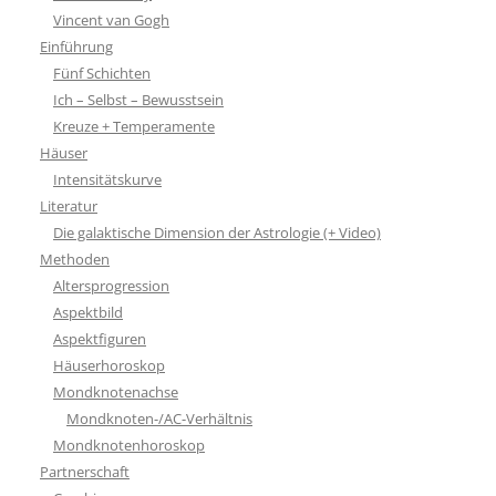
Vincent van Gogh
Einführung
Fünf Schichten
Ich – Selbst – Bewusstsein
Kreuze + Temperamente
Häuser
Intensitätskurve
Literatur
Die galaktische Dimension der Astrologie (+ Video)
Methoden
Altersprogression
Aspektbild
Aspektfiguren
Häuserhoroskop
Mondknotenachse
Mondknoten-/AC-Verhältnis
Mondknotenhoroskop
Partnerschaft