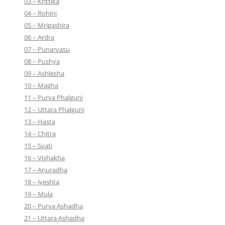
03 – Krittika
04 – Rohini
05 – Mrigashira
06 – Ardra
07 – Punarvasu
08 – Pushya
09 – Ashlesha
10 – Magha
11 – Purva Phalguni
12 – Uttara Phalguni
13 – Hasta
14 – Chitra
15 – Svati
16 – Vishakha
17 – Anuradha
18 – Jyeshta
19 – Mula
20 – Purva Ashadha
21 – Uttara Ashadha