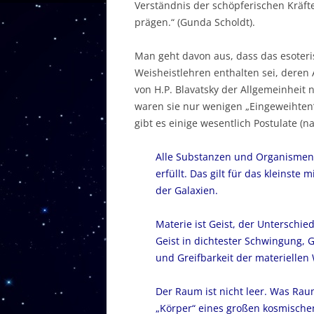
Verständnis der schöpferischen Kräft
prägen.“ (Gunda Scholdt).
Man geht davon aus, dass das esoteri
Weisheistlehren enthalten sei, deren 
von H.P. Blavatsky der Allgemeinheit
waren sie nur wenigen „Eingeweihten“
gibt es einige wesentlich Postulate (n
Alle Substanzen und Organismen,
erfüllt. Das gilt für das kleinste
der Galaxien.
Materie ist Geist, der Unterschied
Geist in dichtester Schwingung, G
und Greifbarkeit der materiellen 
Der Raum ist nicht leer. Was Raum
„Körper“ eines großen kosmischen