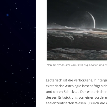
PROGRESSIONEN
PSYCHOSYNTHESE
TIERKREISZEICHEN
TRANSITE
New Horizon: Blick von Pluto auf Charon und d
Esoterisch ist die verborgene, hinter
exoterische Astrologie beschäftigt si
und deren Schicksal. Der esoterisch
dessen Entwicklung von einer vorderg
seelenzentrierten Wesen. „Durch die e