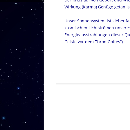
Wirkung (Karma) Genüge getan is
Unser Sonnensystem ist siebenfac
kosmischen Lichtströmen unseres
Energieausstrahlungen dieser Que
Geiste vor dem Thron Gottes“).