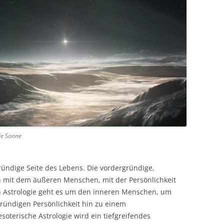
KRISENPHASEN
HÄUSERHOROSKOP
PLANETENTAFEL
NAKSHATRA
HOROSKOPVERGLEICH
MONDKNOTENACHSE
DREI ARTEN DER
MONDKNOTEN-/AC-VERHÄLTNIS
PLANETEN – GRAHA
HOROSKOPVERGLEICH BEISPIEL
PSYCHOSYNTHESE
MONDKNOTENHOROSKOP
TEXTE
MOND IN DEN 12 HÄUSERN
EI-MODELL
VARGA
SENSITIVE UND LIBIDO-PLANETEN
TEILPERSÖNLICHKEITEN
VIMSHOTTARI DASHA
YOGAS
ie Sonne
gründige Seite des Lebens. Die vordergründige,
ch mit dem äußeren Menschen, mit der Persönlichkeit
en Astrologie geht es um den inneren Menschen, um
ründigen Persönlichkeit hin zu einem
soterische Astrologie wird ein tiefgreifendes