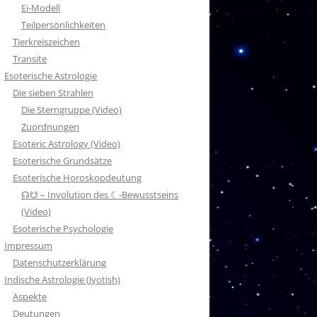
Ei-Modell
Teilpersönlichkeiten
Tierkreiszeichen
Transite
Esoterische Astrologie
Die sieben Strahlen
Die Sterngruppe (Video)
Zuordnungen
Esoteric Astrology (Video)
Esoterische Grundsätze
Esoterische Horoskopdeutung
☊☋ – Involution des ☾-Bewusstseins
(Video)
Esoterische Psychologie
Impressum
Datenschutzerklärung
Indische Astrologie (Jyotish)
Aspekte
Deutungen