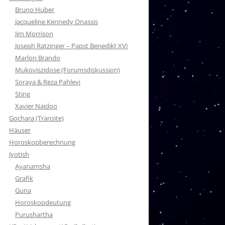
Bruno Huber
Jacqueline Kennedy Onassis
Jim Morrison
Joseph Ratzinger – Papst Benedikt XVI
Marlon Brando
Mukoviszidose (Forumsdiskussion)
Soraya & Reza Pahlevi
Sting
Xavier Naidoo
Gochara (Transite)
Häuser
Horoskopberechnung
Jyotish
Ayanamsha
Grafik
Guna
Horoskopdeutung
Purushartha