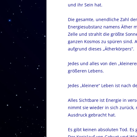
und ihr Sein hat.
Die gesamte, unendliche Zahl der
Energiesubstanz namens Äther mi
Zelle und strahlt die größte Sonn
ganzen Kosmos zu spüren sind. As
aufgrund dieses „Ätherkörpers“.
Jedes und alles von den „kleiner
größeren Lebens.
Jedes „kleinere“ Leben ist nach d
Alles Sichtbare ist Energie in ve
nimmt sie wieder in sich zurück
Ausdruck gebracht hat.
Es gibt keinen absoluten Tod. Es
Der Kreislauf von Geburt und Wie