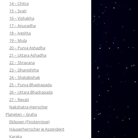
14 – Chitra
15 – Svati
16 – Vishakha
17 – Anuradha
18 – Jyeshta
19 – Mula
20 – Purva Ashadha
21 – Uttara Ashadha
22 – Shravana
23 – Dhanishtha
24 – Shatabishak
25 – Purva Bhadrapada
26 – Uttara Bhadrapada
27 – Revati
Nakshatra-Herrscher
Planeten – Graha
Eklipsen (Finsternisse)
Häuserherrscher je Aszendent
Karaka