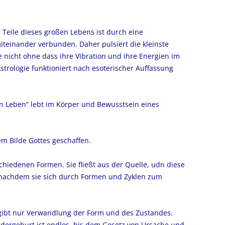
 Teile dieses großen Lebens ist durch eine
teinander verbunden. Daher pulsiert die kleinste
e nicht ohne dass ihre Vibration und ihre Energien im
trologie funktioniert nach esoterischer Auffassung
en Leben“ lebt im Körper und Bewusstsein eines
em Bilde Gottes geschaffen.
rschiedenen Formen. Sie fließt aus der Quelle, udn diese
, nachdem sie sich durch Formen und Zyklen zum
 gibt nur Verwandlung der Form und des Zustandes.
dergeburt ist endlos, bis dem Gesetz von Ursache und