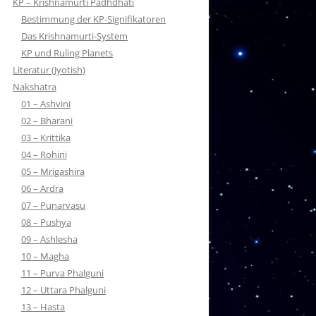
KP – Krishnamurti Padhdhati
Bestimmung der KP-Signifikatoren
Das Krishnamurti-System
KP und Ruling Planets
Literatur (Jyotish)
Nakshatra
01 – Ashvini
02 – Bharani
03 – Krittika
04 – Rohini
05 – Mrigashira
06 – Ardra
07 – Punarvasu
08 – Pushya
09 – Ashlesha
10 – Magha
11 – Purva Phalguni
12 – Uttara Phalguni
13 – Hasta