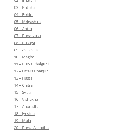
02 – Bharani
03 – Krittika
04 – Rohini
05 – Mrigashira
06 – Ardra
07 – Punarvasu
08 – Pushya
09 – Ashlesha
10 – Magha
11 – Purva Phalguni
12 – Uttara Phalguni
13 – Hasta
14 – Chitra
15 – Svati
16 – Vishakha
17 – Anuradha
18 – Jyeshta
19 – Mula
20 – Purva Ashadha