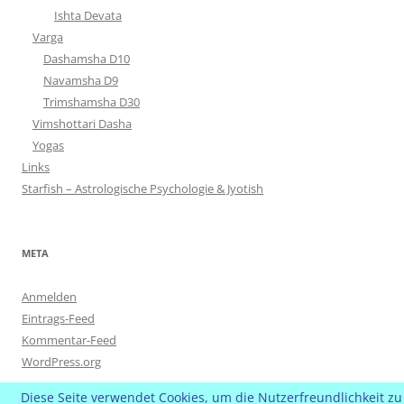
Ishta Devata
Varga
Dashamsha D10
Navamsha D9
Trimshamsha D30
Vimshottari Dasha
Yogas
Links
Starfish – Astrologische Psychologie & Jyotish
META
Anmelden
Eintrags-Feed
Kommentar-Feed
WordPress.org
Diese Seite verwendet Cookies, um die Nutzerfreundlichkeit zu