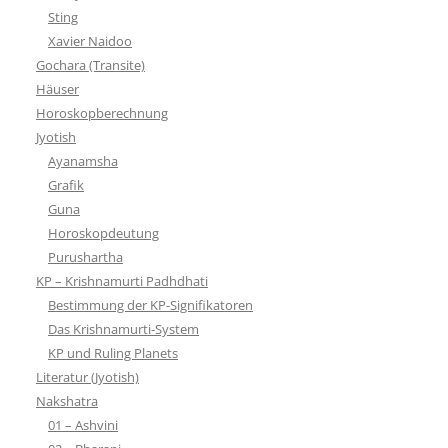
Sting
Xavier Naidoo
Gochara (Transite)
Häuser
Horoskopberechnung
Jyotish
Ayanamsha
Grafik
Guna
Horoskopdeutung
Purushartha
KP – Krishnamurti Padhdhati
Bestimmung der KP-Signifikatoren
Das Krishnamurti-System
KP und Ruling Planets
Literatur (Jyotish)
Nakshatra
01 – Ashvini