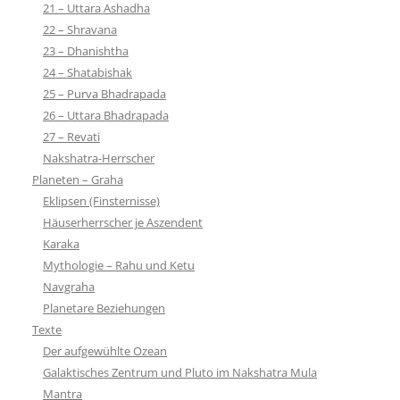
21 – Uttara Ashadha
22 – Shravana
23 – Dhanishtha
24 – Shatabishak
25 – Purva Bhadrapada
26 – Uttara Bhadrapada
27 – Revati
Nakshatra-Herrscher
Planeten – Graha
Eklipsen (Finsternisse)
Häuserherrscher je Aszendent
Karaka
Mythologie – Rahu und Ketu
Navgraha
Planetare Beziehungen
Texte
Der aufgewühlte Ozean
Galaktisches Zentrum und Pluto im Nakshatra Mula
Mantra